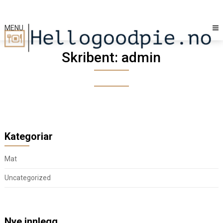
Skip
to
content
MENU
Skribent:
admin
Kategoriar
Mat
Uncategorized
Nye innlegg