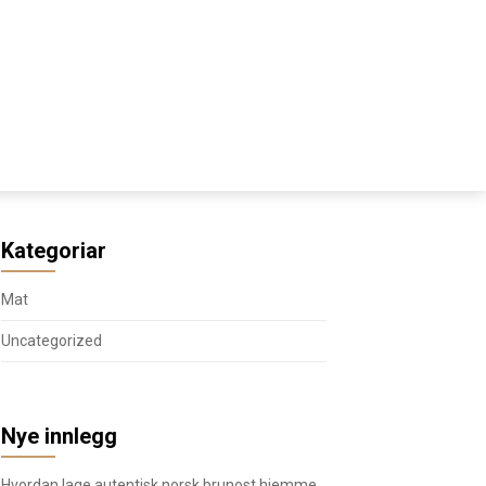
Kategoriar
Mat
Uncategorized
Nye innlegg
Hvordan lage autentisk norsk brunost hjemme