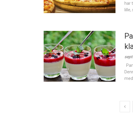
har 
lille
Pa
kl
sept
Pann
Denn
med 
Posts
pagination