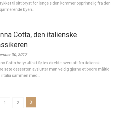
trykket til sitt bryst for lenge siden kommer opprinnelig fra den
, sjarmerende byen...
nna Cotta, den italienske
assikeren
ember 30, 2017
a Cotta betyr «Kokt fløte» direkte oversatt fra italiensk.
e søte desserten avslutter man veldig gjerne et bedre måltid
i Italia sammen med...
3
1
2