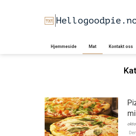
Skip
to
content
Hjemmeside
Mat
Kontakt oss
Kat
Pi
mi
okto
Den 