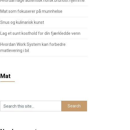
Hvordan lage autentisk norsk brunost hjemme
Mat som fokuserer på munnhelse
Snus og kulinarisk kunst
Lag et sunt kosthold for din fjærkledde venn
Hvordan Work System kan forbedre
matlevering i bil
Mat