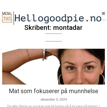
Skip
to
content
MENU
Skribent:
montadar
Mat som fokuserer på munnhelse
desember 5, 2024
De aller fleste av oss kan nok bli bedre på å ta vare på helsen. I