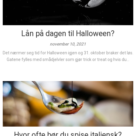
Lån på dagen til Halloween?
november 10, 2021
Det nærmer seg tid for Halloween igjen og 31. oktober braker det løs.
Gatene fylles med smådjelvler som gjør trick or treat og hvis du...
Hvor ofte bør du spise italiensk?