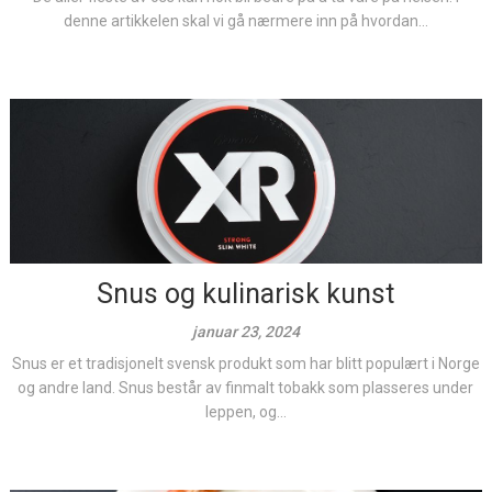
denne artikkelen skal vi gå nærmere inn på hvordan...
Snus og kulinarisk kunst
januar 23, 2024
Snus er et tradisjonelt svensk produkt som har blitt populært i Norge
og andre land. Snus består av finmalt tobakk som plasseres under
leppen, og...