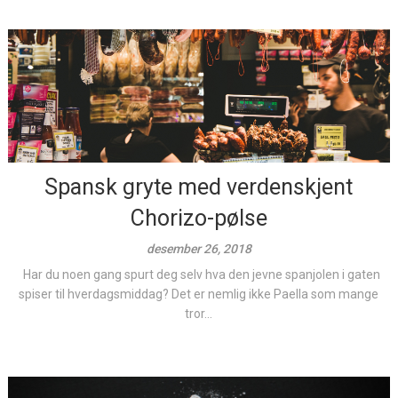
Spansk gryte med verdenskjent
Chorizo-pølse
desember 26, 2018
Har du noen gang spurt deg selv hva den jevne spanjolen i gaten
spiser til hverdagsmiddag? Det er nemlig ikke Paella som mange
tror...