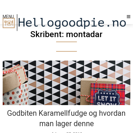
Skip
to
content
MENU
Skribent:
montadar
Godbiten Karamellfudge og hvordan
man lager denne