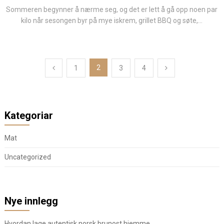
Sommeren begynner å nærme seg, og det er lett å gå opp noen par
kilo når sesongen byr på mye iskrem, grillet BBQ og søte,...
Posts
2
1
3
4
pagination
Kategoriar
Mat
Uncategorized
Nye innlegg
Hvordan lage autentisk norsk brunost hjemme